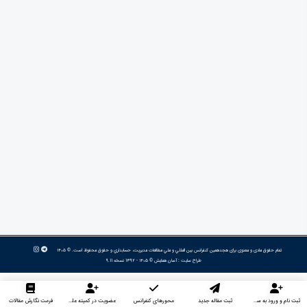
تمام حقوق مادی و معنوی برای هجدهمین كنفرانس بين المللي و ملي مطالعات مديريت، حسابداري و حقوق محفوظ است. © ۱۴۰۵
طراح سایت :
آسان همایش
© ۱۴۰۵ - 1392 نسخه 9.11
ثبت نام و ورود به سایت
ثبت مقاله جدید
محورهای کنفرانس
عضویت در کمیته علمی داوران
فرمت نگارش مقالات