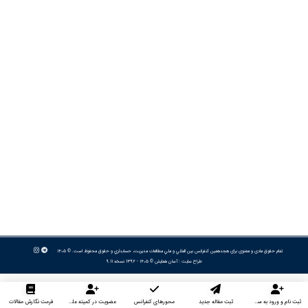
تمام حقوق مادی و معنوی برای هجدهمین كنفرانس بين المللي و ملي مطالعات مديريت، حسابداري و حقوق محفوظ است. © ۱۴۰۵
طراح سایت :
آسان همایش
© ۱۴۰۵ - 1392 نسخه 9.11
ثبت نام و ورود به سایت
ثبت مقاله جدید
محورهای کنفرانس
عضویت در کمیته علمی داوران
فرمت نگارش مقالات