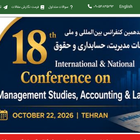
English
09054835293
سوالات متداول
فرمت نگارش مقالات
ثب