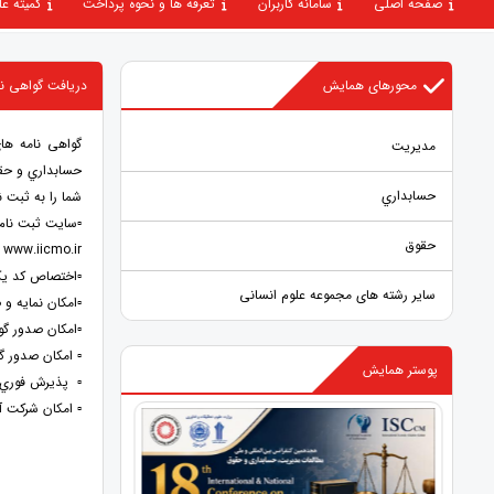
صفحه اصلی
سامانه کاربران
تعرفه ها و نحوه پرداخت
كميته ع
محورهای همایش
دریافت گواهی نامه بین المل
مديريت
حسابداري و حق
حسابداري
شما را به ثبت 
▫️سایت ثبت نام 
حقوق
www.iicmo.ir
▫️اختصاص کد یکتای COI به هر مقاله و نمایه تمام متن و رایگان مقاله د
سایر رشته های مجموعه علوم انسانی
▫️امکان نمایه و 
▫️امکان صدور گواهی نامه
▫️ امکان صدور گو
پوستر همایش
▫️ پذيرش فوري انواع
▫️ امکان شرکت 