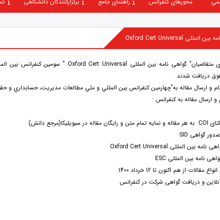
لمي
محورهای کنفرانس
راهنمای جامع
برگزارکنندگان دانشگاهی
کم
لی Oxford Cert Universal
گواهی نامه های متقاضیان" گواهی نامه بین المللی  Universal
وق دریافت شدند.
نام و ارسال مقاله به"چهارمین كنفرانس بين المللي و ملي مطالعات مديريت، حسابداري و حق
و ارسال مقاله به کنفرانس :
ر سیویلیکا(مرجع دانش)
صدور گواهی SID
 بین المللی Oxford Cert Universal
اهی نامه بین المللی ESC
 مقالات از هم اكنون تا 12 خرداد 1400
آنلاین و دریافت گواهی شرکت در کنفرانس