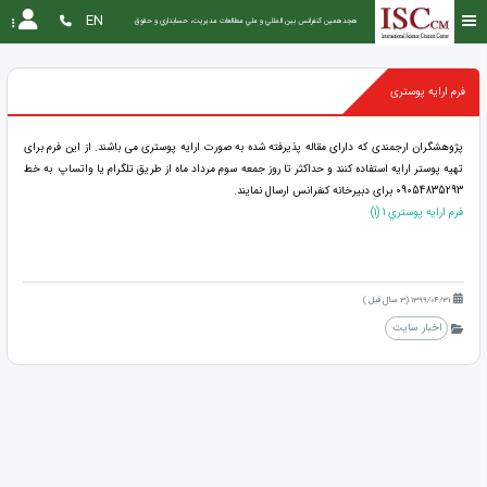
EN
هجدهمین كنفرانس بين المللي و ملي مطالعات مديريت، حسابداري و حقوق
فرم ارایه پوستری
پژوهشگران ارجمندی که دارای مقاله پذیرفته شده به صورت ارایه پوستری می باشند. از این فرم برای
تهیه پوستر ارایه استفاده کنند و حداکثر تا روز جمعه سوم مرداد ماه از طریق تلگرام یا واتساپ به خط
09054835293 برای دبیرخانه کنفرانس ارسال نمایند.
فرم ارايه پوستري 1 (1)
1399/04/31 (3 سال قبل )
اخبار سایت