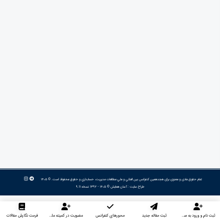
تمام حقوق مادی و معنوی برای هجدهمین كنفرانس بين المللي و ملي مطالعات مديريت، حسابداري و حقوق محفوظ است. © ۱۴۰۵
طراح سایت :
آسان همایش
© ۱۴۰۵ - 1392 نسخه 9.11
ثبت نام و ورود به سایت
ثبت مقاله جدید
محورهای کنفرانس
عضویت در کمیته علمی داوران
فرمت نگارش مقالات