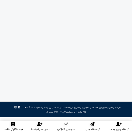
تمام حقوق مادی و معنوی برای هجدهمین كنفرانس بين المللي و ملي مطالعات مديريت، حسابداري و حقوق محفوظ است. © ۱۴۰۵
طراح سایت :
آسان همایش
© ۱۴۰۵ - 1392 نسخه 9.11
ثبت نام و ورود به سایت
ثبت مقاله جدید
محورهای کنفرانس
عضویت در کمیته علمی داوران
فرمت نگارش مقالات