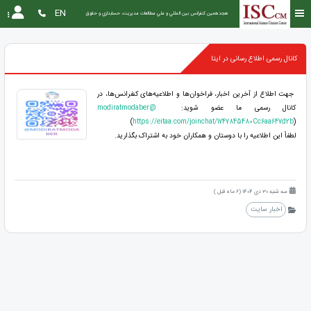
EN
هجدهمین كنفرانس بين المللي و ملي مطالعات مديريت، حسابداري و حقوق
کانال رسمی اطلاع رسانی در ایتا
جهت اطلاع از آخرین اخبار، فراخوان‌ها و اطلاعیه‌های کنفرانس‌ها، در
کانال رسمی ما عضو شوید:
modiratmodaber@
(
https://eitaa.com/joinchat/1747845480Cc6aa647d2b
)
لطفاً این اطلاعیه را با دوستان و همکاران خود به اشتراک بگذارید.
سه شنبه 30 دی 1404 (6 ماه قبل )
اخبار سایت