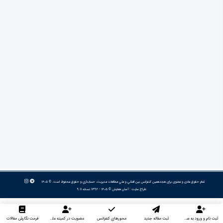
تمام حقوق مادی و معنوی برای هجدهمین كنفرانس بين المللي و ملي مطالعات مديريت، حسابداري و حقوق محفوظ است. © ۱۴۰۵
طراح سایت :
آسان همایش
© ۱۴۰۵ - 1392 نسخه 9.11
ثبت نام و ورود به سایت
ثبت مقاله جدید
محورهای کنفرانس
عضویت در کمیته علمی داوران
فرمت نگارش مقالات