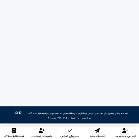
تمام حقوق مادی و معنوی برای هجدهمین كنفرانس بين المللي و ملي مطالعات مديريت، حسابداري و حقوق محفوظ است. © ۱۴۰۵
طراح سایت :
آسان همایش
© ۱۴۰۵ - 1392 نسخه 9.11
ثبت نام و ورود به سایت
ثبت مقاله جدید
محورهای کنفرانس
عضویت در کمیته علمی داوران
فرمت نگارش مقالات