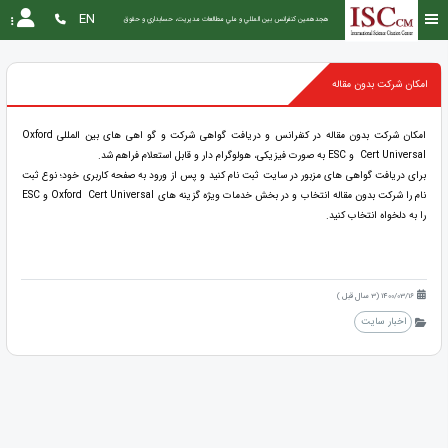
EN
هجدهمین كنفرانس بين المللي و ملي مطالعات مديريت، حسابداري و حقوق
امکان شرکت بدون مقاله
امکان شرکت بدون مقاله در کنفرانس و دریافت گواهی شرکت و گو اهی های بین المللی Oxford
Cert Universal و ESC به صورت فیزیکی، هولوگرام دار و قابل استعلام فراهم شد.
برای دریافت گواهی های مزبور در سایت ثبت نام کنید و پس از ورود به صفحه کاربری خود؛ نوع ثبت
نام را شرکت بدون مقاله انتخاب و در بخش خدمات ویژه گزینه های Oxford Cert Universal و ESC
را به دلخواه انتخاب کنید.
1400/03/16 (3 سال قبل )
اخبار سایت